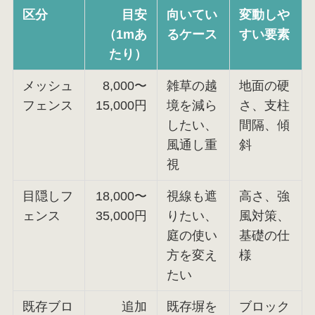
区分
目安
向いてい
変動しや
（1mあ
るケース
すい要素
たり）
メッシュ
8,000〜
雑草の越
地面の硬
フェンス
15,000円
境を減ら
さ、支柱
したい、
間隔、傾
風通し重
斜
視
目隠しフ
18,000〜
視線も遮
高さ、強
ェンス
35,000円
りたい、
風対策、
庭の使い
基礎の仕
方を変え
様
たい
既存ブロ
追加
既存塀を
ブロック